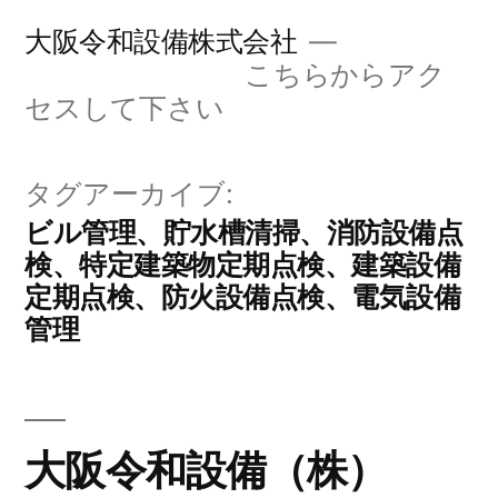
コ
大阪令和設備株式会社
ン
こちらからアク
セスして下さい
テ
ン
タグアーカイブ:
ツ
ビル管理、貯水槽清掃、消防設備点
へ
検、特定建築物定期点検、建築設備
ス
定期点検、防火設備点検、電気設備
キ
管理
ッ
プ
大阪令和設備（株）