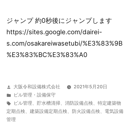
ジャンプ 約0秒後にジャンプします
https://sites.google.com/dairei-
s.com/osakareiwasetubi/%E3%83%9B
%E3%83%BC%E3%83%A0
投
大阪令和設備株式会社
2021年5月20日
稿
カ
ビル管理・設備保守
者:
テ
タ
ビル管理、貯水槽清掃、消防設備点検、特定建築物
ゴ
グ:
定期点検、建築設備定期点検、防火設備点検、電気設備
リ
管理
ー: